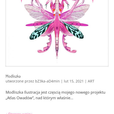
Modliszka
utworzone przez
bZ3ka-aD4min
|
lut 15, 2021
|
ART
Modliszka Ilustracja jest częscią mojego nowego projektu
„Atlas Owadów”, nad którym właśnie...
« Starsze wpisy