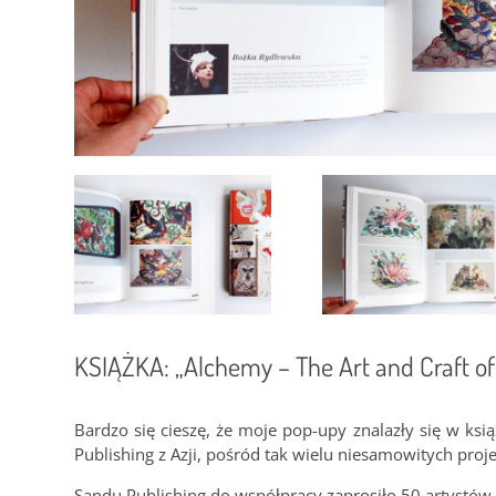
KSIĄŻKA: „Alchemy – The Art and Craft of I
Bardzo się cieszę, że moje pop-upy znalazły się w ksi
Publishing z Azji, pośród tak wielu niesamowitych proj
Sandu Publishing do współpracy zaprosiło 50 artystów