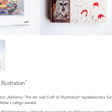
llustration”
ążce „Alchemy: The Art nad Craft of Illustration” wydawnictwa Sa
ektów z całego świata!
. Wśród twórców, których prace zostały opublikowane jestem jed